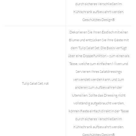
durch sicheres Verschließen im
Kühlschrank aufbewahrt werden.
Geschütztes Design®
Dekorieren Sie Ihren Esstisch mit einer
Blume und entzücken Sie Ihre Gäste mit
dem Tulip Salat Set. Die Basis verfügt
über eine Doppelfunktion – zum einen als
Tasse, welche zum einfachen Mixen und
Servieren Ihres Salatdressings
verwendet werden kann, und zum
Tulip Salat Set, rot
anderen zum Aufbewahren der
Utensilien. Sollte das Dressing nicht
vollständig aufgebraucht werden,
können Reste einfach direkt in der Tasse
durch sicheres Verschließen im
Kühlschrank aufbewahrt werden.
Geschütztes Design®