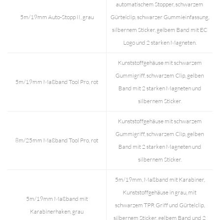
automatischem Stopper, schwarzem
5m/19mm Auto-Stopp II, grau
Gürtelclip, schwarzer Gummieinfassung,
silbernem Sticker, gelbem Band mit EC
Logo und 2 starken Magneten.
Kunststoffgehäuse mit schwarzem
Gummigriff, schwarzem Clip, gelben
5m/19mm Maßband Tool Pro, rot
Band mit 2 starken Magneten und
silbernem Sticker.
Kunststoffgehäuse mit schwarzem
Gummigriff, schwarzem Clip, gelben
8m/25mm Maßband Tool Pro, rot
Band mit 2 starken Magneten und
silbernem Sticker.
5m/19mm, Maßband mit Karabiner,
Kunststoffgehäuse in grau, mit
5m/19mm Maßband mit
schwarzem TPR Griff und Gürtelclip,
Karabinerhaken, grau
silbernem Sticker, gelbem Band und 2