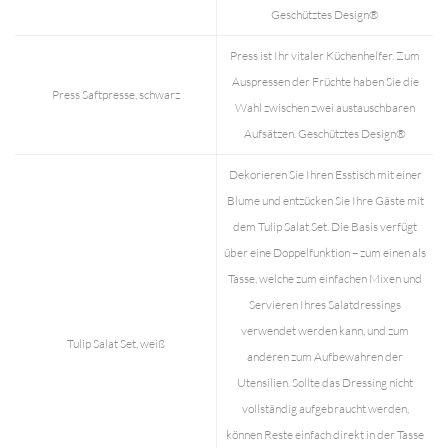
Geschütztes Design®
Press ist Ihr vitaler Küchenhelfer. Zum
Auspressen der Früchte haben Sie die
Press Saftpresse, schwarz
Wahl zwischen zwei austauschbaren
Aufsätzen. Geschütztes Design®
Dekorieren Sie Ihren Esstisch mit einer
Blume und entzücken Sie Ihre Gäste mit
dem Tulip Salat Set. Die Basis verfügt
über eine Doppelfunktion – zum einen als
Tasse, welche zum einfachen Mixen und
Servieren Ihres Salatdressings
verwendet werden kann, und zum
Tulip Salat Set, weiß
anderen zum Aufbewahren der
Utensilien. Sollte das Dressing nicht
vollständig aufgebraucht werden,
können Reste einfach direkt in der Tasse