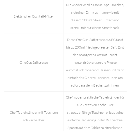
Nie wieder wird es so viel Spaß machen,
sich einen Drink zu mixen wie mit
Elektrischer Cocktail-Mixer
diesem 500ml Mixer. Einfach und
schnell mit nur einem Knopfdruck.
Diese OneCup-Saftpresse aus PC fasst
bis zu 250ml frisch gepressten Saft. Erst
den orangenen Part mit Frucht
OneCup Saftpresse
runterdrücken, um die Presse
automatisch rotieren zu lassen und dann
einfach das Oberteil abschrauben, um
sofort aus dem Becher zu trinken.
Chef ist der praktische Tabletständer für
alle kreativen Köche. Der
Chef Tabletständer mit Touchpen,
strapazierfähige Touchpen erlaubt eine
schwarz/silber
einfache Bedienung in der Küche ohne
Spuren auf dem Tablet zu hinterlassen.