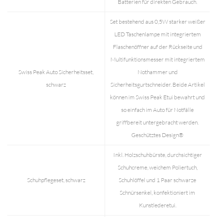
Batterien für direkten Gebrauch.
Set bestehend aus 0,5W starker weißer
LED Taschenlampe mit integriertem
Flaschenöffner auf der Rückseite und
Multifunktionsmesser mit integriertem
Swiss Peak Auto Sicherheitsset,
Nothammer und
schwarz
Sicherheitsgurtschneider. Beide Artikel
können im Swiss Peak Etui bewahrt und
so einfach im Auto für Notfälle
griffbereit untergebracht werden.
Geschütztes Design®
Inkl. Holzschuhbürste, durchsichtiger
Schuhcreme, weichem Poliertuch,
Schuhpflegeset, schwarz
Schuhlöffel und 1 Paar schwarze
Schnürsenkel, konfektioniert im
Kunstlederetui.