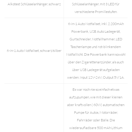
Alkotest Schlüsselanhänger, schwarz
Schlüsselanhänger, mit 3 LED für
verschiedene Promillestufen.
6-in-1 Auto Notfallset, inkl. 2.200mAh
Powerbank, USB Auto Ladegerät,
Gurtschneider, Notfallhammer, LED
Taschenlampe und rot-blinkendem
6-in-1 Auto Notfallset, schwarz/silber
Notfalllicht. Die Powerbank kann sowohl
über den Zigarettenanzünder, als auch
über USB Ladegerät aufgeladen
werden. Input 12V-24V, Output 5V/1A.
Es war noch nie so einfach etwas
aufzupumpen, wie mit dieser kleinen
aber kraftvollen ( 60W) automatischen
Pumpe für Autos, Motorräder,
Fahrräder oder Bälle. Die
wiederaufladbare 500 mAh Lithium