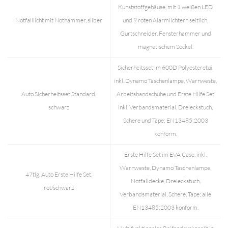
Kunststoffgehäuse, mit 1 weißen LED
Notfalllicht mit Nothammer, silber
und 9 roten Alarmlichtern seitlich,
Gurtschneider, Fensterhammer und
magnetischem Sockel.
Sicherheitsset im 600D Polyesteretui,
inkl. Dynamo Taschenlampe, Warnweste,
Auto Sicherheitsset Standard,
Arbeitshandschuhe und Erste Hilfe Set
schwarz
inkl. Verbandsmaterial, Dreieckstuch,
Schere und Tape; EN13485:2003
konform.
Erste Hilfe Set im EVA Case, inkl.
Warnweste, Dynamo Taschenlampe,
47tlg. Auto Erste Hilfe Set,
Notfalldecke, Dreieckstuch,
rot/schwarz
Verbandsmaterial, Schere, Tape; alle
EN13485:2003 konform.