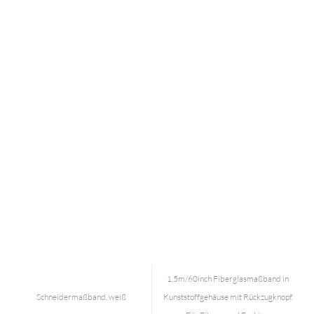
1,5m/60inch Fiberglasmaßband in
Schneidermaßband, weiß
Kunststoffgehäuse mit Rückzugknopf.