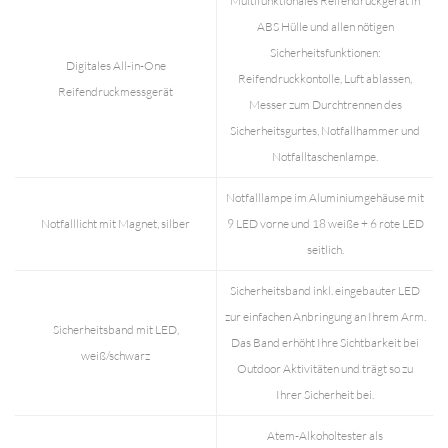
Multifunktionales Reifendruckgerät in
ABS Hülle und allen nötigen
Sicherheitsfunktionen:
Digitales All-in-One
Reifendruckkontolle, Luft ablassen,
Reifendruckmessgerät
Messer zum Durchtrennen des
Sicherheitsgurtes, Notfallhammer und
Notfalltaschenlampe.
Notfalllampe im Aluminiumgehäuse mit
Notfalllicht mit Magnet, silber
9 LED vorne und 18 weiße + 6 rote LED
seitlich.
Sicherheitsband inkl. eingebauter LED
zur einfachen Anbringung an Ihrem Arm.
Sicherheitsband mit LED,
Das Band erhöht Ihre Sichtbarkeit bei
weiß/schwarz
Outdoor Aktivitäten und trägt so zu
Ihrer Sicherheit bei.
Atem-Alkoholtester als