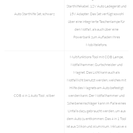
Starthilfekabel, 12V Auto Ladegerät und
Auto Starthilfe Set, schwarz
15V Adapter. Das Set verfügt sowohl
über eine integrierte Taschenlampe für
den Notfall, als auch über eine
Powerbank zum Aufladen Ihres
Mobiltelefons.
Multifunktions Tool mit COB Lampe,
Notfallhammer, Gurtschneider und
Magnet. Das Licht kann auch als
Notfalllicht benutzt werden, welches mit
Hilfe des Magnets am Auto befestigt
COB 4 in 1 Auto Tool , silber
werden kann. Der Notfallhammer und
Scheibeneinschläger kann im Falle eines
Unfalls dazu gebraucht werden, um aus
dem Auto zu entkommen. Das 4 in 1 Tool
ist aus Silikon und Aluminium. Inklusive 4