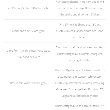
Kunststoffgehäuse in mattem Silber, mit
5m/19mm Maßband Rubber, silber
schwarzem Gummigriff, schwarzem
Gürtelclip und silbernem Sticker.
5m/19mm Maßband aus ABS mit
Maßband 5m/19mm, gelb
Gürtelclip und Handschlaufe. 5m Band
mit Haken.
5m/19mm Maßband mit verchromtem
5m/19mm Verchromtes Auto Stopp
Kunststoffgehäuse, Gummierung und
Maßband, schwarz
mattem gelben Band.
Kunststoffgehäuse, mit schwarzem Griff,
automatischem Stopper, schwarzem
3m/16mm Auto-Stopp II, grau
Gürtelclip, schwarzer Gummieinfassung,
silbernem Sticker, gelbem Band mit EC
Logo und 2 starken Magneten.
Kunststoffgehäuse, mit schwarzem Griff,