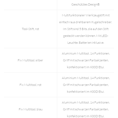
Geschütztes Design®
Multifunktionaler Werkzeugstift mit
einfach raus drehbarem Kugelschreiber.
Tool-Stift, rot
Im Stift sind 5 Bits, die auf den Stift
gesteckt werden können. Mit LED-
Leuchte. Batterien inklusive.
Aluminium Multitool, 14 Funktionen,
Fix Multitool, silber
Griff mit schwarzen Farbakzenten,
konfektioniert im 600D Etui.
Aluminium Multitool, 14 Funktionen,
Fix Multitool, rot
Griff mit schwarzen Farbakzenten,
konfektioniert im 600D Etui.
Aluminium Multitool, 14 Funktionen,
Fix Multitool, blau
Griff mit schwarzen Farbakzenten,
konfektioniert im 600D Etui.