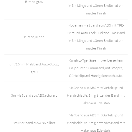
B-tape, grau
in 3m Länge und 13mm Breite hat ein
mattes Finish
Modernes Maßband aus ABS mit TPE-
Griff und Auto-Lock Funktion. Das Band
B-tape, silber
in 3m Länge und 13mm Breite hat ein
mattes Finish
Kunststoffgehäuse mit verbessertem
3m/16mm Maßband Auto-Stopp,
Grip durch Gummirand, mit Stopper,
grau
Gürtelclip und Handgelenksschlaufe.
Maßband aus ABS mit Gürtelclip und
3m Maßband aus ABS, schwarz
Handschlaufe. 3m glänzendes Band mit
Haken aus Edelstahl.
Maßband aus ABS mit Gürtelclip und
3m Maßband aus ABS, silber
Handschlaufe. 3m glänzendes Band mit
Haken aus Edelstahl.