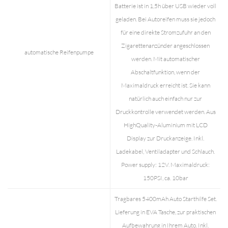
Batterie ist in 1,5h über USB wieder voll
geladen. Bei Autoreifen muss sie jedoch
für eine direkte Stromzufuhr an den
Zigarettenanzünder angeschlossen
automatische Reifenpumpe
werden. Mit automatischer
Abschaltfunktion, wenn der
Maximaldruck erreicht ist. Sie kann
natürlich auch einfach nur zur
Druckkontrolle verwendet werden. Aus
HighQuality-Aluminium mit LCD
Display zur Druckanzeige. Inkl.
Ladekabel, Ventiladapter und Schlauch.
Power supply: 12V. Maximaldruck:
150PSI, ca. 10bar
Tragbares 5400mAh Auto Starthilfe Set.
Lieferung in EVA Tasche, zur praktischen
Aufbewahrung in Ihrem Auto. Inkl.