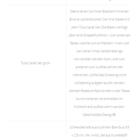
Dekorieren Sie Ihren Esstisch mit einer
Blume und entzücken Sie Ihre Gäste mit
dem Tulip Salat Set. Die Basis verfügt
über eine Doppelfunktion – zum einen als
Tasse, welche zum einfachen Mixen und
Servieren Ihres Salatdressings
verwendet werden kann, und zum
Tulip Salat Set, grün
anderen zum Aufbewahren der
Utensilien. Sollte das Dressing nicht
vollständig aufgebraucht werden,
können Reste einfach direkt in der Tasse
durch sicheres Verschließen im
Kühlschrank aufbewahrt werden.
Geschütztes Design®
Schneidebrett aus dunklem Bambus 35
x 25 cm, inkl. 4-tlg. Set aus Kunststoff