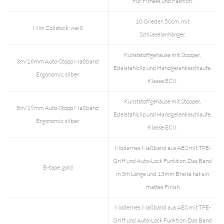
Für Fitness und Fashion.
10 Glieder, 50cm, mit
Mini Zollstock, weiß
Schlüsselanhänger.
Kunststoffgehäuse mit Stopper,
3m/16mm Auto-Stopp Maßband
Edelstahlclip und Handgelenksschlaufe,
Ergonomic, silber
Klasse ECII.
Kunststoffgehäuse mit Stopper,
5m/19mm Auto-Stopp Maßband
Edelstahlclip und Handgelenksschlaufe,
Ergonomic, silber
Klasse ECII.
Modernes Maßband aus ABS mit TPE-
Griff und Auto-Lock Funktion. Das Band
B-tape, gold
in 3m Länge und 13mm Breite hat ein
mattes Finish
Modernes Maßband aus ABS mit TPE-
Griff und Auto-Lock Funktion. Das Band