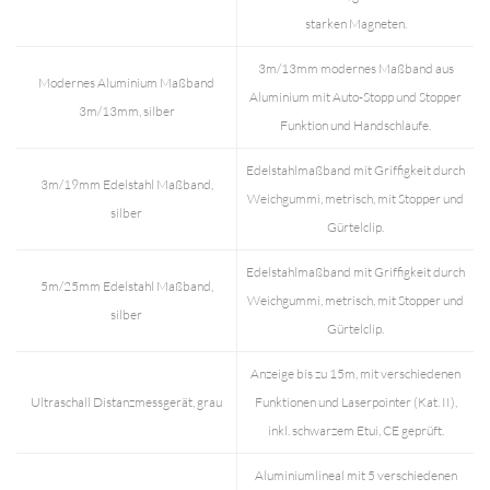
starken Magneten.
3m/13mm modernes Maßband aus
Modernes Aluminium Maßband
Aluminium mit Auto-Stopp und Stopper
3m/13mm, silber
Funktion und Handschlaufe.
Edelstahlmaßband mit Griffigkeit durch
3m/19mm Edelstahl Maßband,
Weichgummi, metrisch, mit Stopper und
silber
Gürtelclip.
Edelstahlmaßband mit Griffigkeit durch
5m/25mm Edelstahl Maßband,
Weichgummi, metrisch, mit Stopper und
silber
Gürtelclip.
Anzeige bis zu 15m, mit verschiedenen
Ultraschall Distanzmessgerät, grau
Funktionen und Laserpointer (Kat. II),
inkl. schwarzem Etui, CE geprüft.
Aluminiumlineal mit 5 verschiedenen