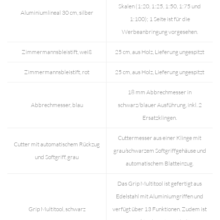
Skalen (1:20, 1:25, 1:50, 1:75 und
Aluminiumlineal 30 cm, silber
1:100); 1 Seite ist für die
Werbeanbringung vorgesehen.
Zimmermannsbleistift, weiß
25 cm, aus Holz, Lieferung ungespitzt
Zimmermannsbleistift, rot
25 cm, aus Holz, Lieferung ungespitzt
18 mm Abbrechmesser in
Abbrechmesser, blau
schwarz/blauer Ausführung, inkl. 2
Ersatzklingen.
Cuttermesser aus einer Klinge mit
Cutter mit automatischem Rückzug
grau/schwarzem Softgriffgehäuse und
und Softgriff, grau
automatischem Blatteinzug.
Das Grip Multitool ist gefertigt aus
Edelstahl mit Aluminiumgriffen und
Grip Multitool, schwarz
verfügt über 13 Funktionen. Zudem ist