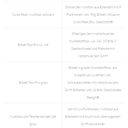
Schwarzes Multitool aus Edelstahl mit 8
Swiss Peak Multitool, schwarz
Funktionen, inkl. 9tlg. Bitset. Inklusive
Swiss Peak Etui. Geschützt®
38teiliges Set in rot/schwarzer
Kunststoffbox, u.A. inkl. 28 Bits, 9
Bitset Tool Pro XL, rot
Steckschlüssel und Ratsche mit
rot/schwarzem Griff.
Bitset in grauer Kunststoffbox, auf
Knopfdruck zu öffnen, inkl.
Bitset Tool Pro, grau
Schraubenzieher mit rot/schwarzem
Griff, Bithalter und 10 Bits. Geschütztes
Design®
Set mit 14 Funktionen, Multitool aus
Multitool und Taschenlampen Set,
Edelstahl mit Aluminium überzogenem
grau
Griff, sowie einer