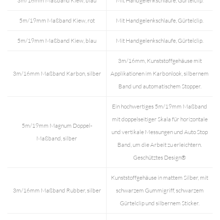
3m/16mm Maßband Kiew, blau
Mit Handgelenkschlaufe, Gürtelclip.
5m/19mm Maßband Kiew, rot
Mit Handgelenkschlaufe, Gürtelclip.
5m/19mm Maßband Kiew, blau
Mit Handgelenkschlaufe, Gürtelclip.
3m/16mm, Kunststoffgehäuse mit
3m/16mm Maßband Karbon, silber
Applikationen im Karbonlook, silbernem
Band und automatischem Stopper.
Ein hochwertiges 5m/19mm Maßband
mit doppelseitiger Skala für horizontale
5m/19mm Magnum Doppel-
und vertikale Messungen und Auto Stop
Maßband, silber
Band, um die Arbeit zu erleichtern.
Geschütztes Design®
Kunststoffgehäuse in mattem Silber, mit
3m/16mm Maßband Rubber, silber
schwarzem Gummigriff, schwarzem
Gürtelclip und silbernem Sticker.