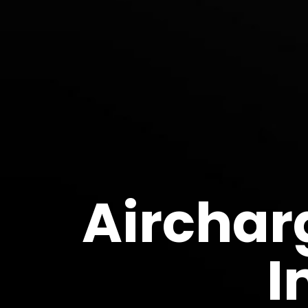
Airchar
I