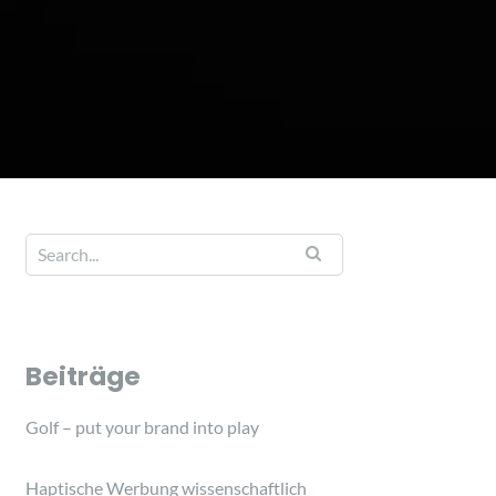
Beiträge
Golf – put your brand into play
Haptische Werbung wissenschaftlich