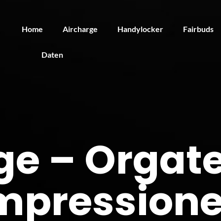
Home
Aircharge
Handylocker
Fairbuds
Daten
ge – Orgate
mpression