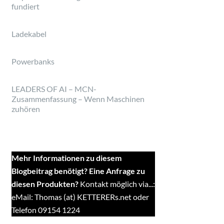
fundiert
Ladekabel
Powerbanks
LEADERS OF AI – MCN-
Zusammenfassung – Wenn Maschinen
zuhören
Mehr Informationen zu diesem
Blogbeitrag benötigt? Eine Anfrage zu
diesen Produkten?
Kontakt möglich via...:
eMail: Thomas (at) KETTERERs.net oder
Telefon 09154 1224