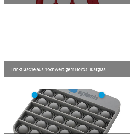
Trinkflasche aus hochwertigem Borosilikatglas.