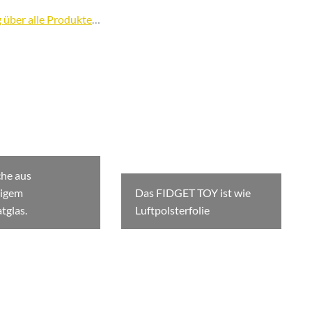
über alle Produkte
…
che aus
igem
Das FIDGET TOY ist wie
tglas.
Luftpolsterfolie