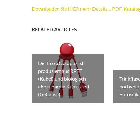
Downloaden Sie HIER mehr Details… PDF-Katalog 
RELATED ARTICLES
Der Eco #Octopus ist
produziert aus RPET
(Kabel) und biologisch
Trinkflas
abbaubarem Kunststoff
hochwert
(Gehäuse).
Borosilika