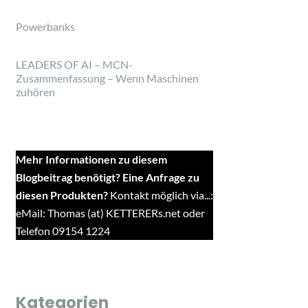
Powerbanks
LEADERS OF AI – MCN-
Zusammenfassung – Wenn Maschinen
zuhören
Mehr Informationen zu diesem
Blogbeitrag benötigt? Eine Anfrage zu
diesen Produkten?
Kontakt möglich via...:
eMail: Thomas (at) KETTERERs.net oder
Telefon 09154 1224
Kategorien