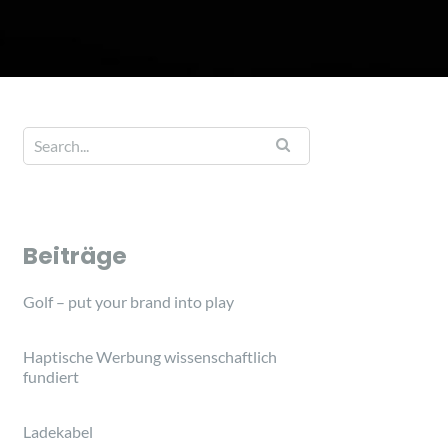
Beiträge
Golf – put your brand into play
Haptische Werbung wissenschaftlich
fundiert
Ladekabel