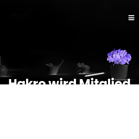
Hakro wird Mitglied
der Fair Wear
Foundation