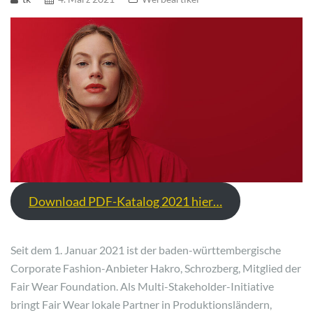
Download PDF-Katalog 2021 hier…
Seit dem 1. Januar 2021 ist der baden-württembergische
Corporate Fashion-Anbieter Hakro, Schrozberg, Mitglied der
Fair Wear Foundation. Als Multi-Stakeholder-Initiative
bringt Fair Wear lokale Partner in Produktionsländern,