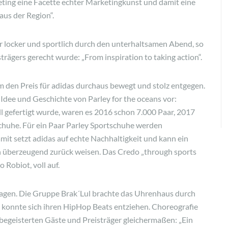
ting eine Facette echter Marketingkunst und damit eine
aus der Region“.
r locker und sportlich durch den unterhaltsamen Abend, so
rägers gerecht wurde: „From inspiration to taking action“.
m den Preis für adidas durchaus bewegt und stolz entgegen.
e Idee und Geschichte von Parley for the oceans vor:
 gefertigt wurde, waren es 2016 schon 7.000 Paar, 2017
Schuhe. Für ein Paar Parley Sportschuhe werden
amit setzt adidas auf echte Nachhaltigkeit und kann ein
 überzeugend zurück weisen. Das Credo „through sports
 Robiot, voll auf.
ragen. Die Gruppe Brak´Lul brachte das Uhrenhaus durch
konnte sich ihren HipHop Beats entziehen. Choreografie
egeisterten Gäste und Preisträger gleichermaßen: „Ein