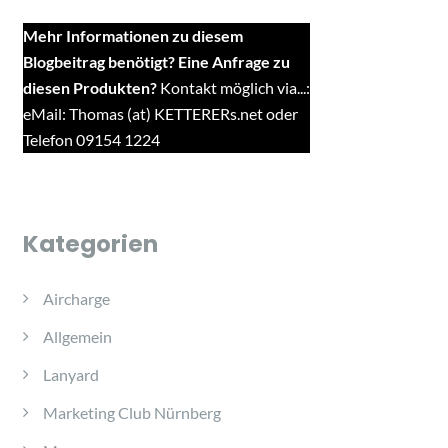
Mehr Informationen zu diesem
Blogbeitrag benötigt? Eine Anfrage zu
diesen Produkten?
Kontakt möglich via...:
eMail: Thomas (at) KETTERERs.net oder
Telefon 09154 1224
Kategorien
Aircharge
Allgemein
Lanyard
Marketing Club Nürnberg