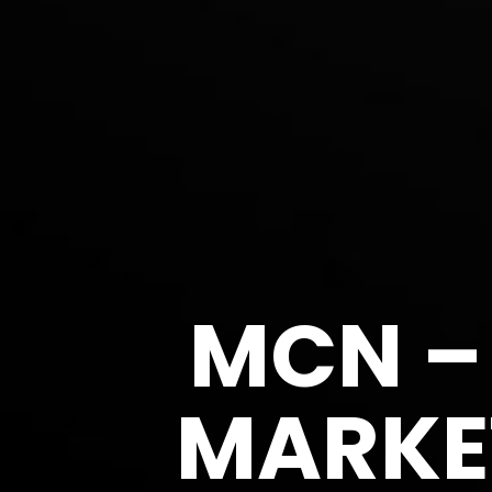
MCN –
MARKET