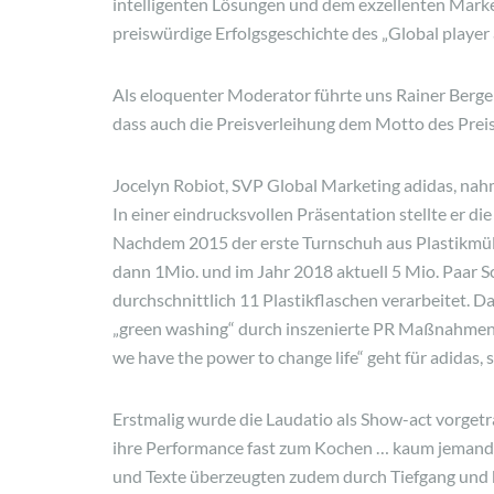
intelligenten Lösungen und dem exzellenten Marke
preiswürdige Erfolgsgeschichte des „Global player 
Als eloquenter Moderator führte uns Rainer Berge
dass auch die Preisverleihung dem Motto des Preist
Jocelyn Robiot, SVP Global Marketing adidas, nah
In einer eindrucksvollen Präsentation stellte er di
Nachdem 2015 der erste Turnschuh aus Plastikmüll
dann 1Mio. und im Jahr 2018 aktuell 5 Mio. Paar 
durchschnittlich 11 Plastikflaschen verarbeitet. D
„green washing“ durch inszenierte PR Maßnahmen
we have the power to change life“ geht für adidas, so
Erstmalig wurde die Laudatio als Show-act vorget
ihre Performance fast zum Kochen … kaum jemand 
und Texte überzeugten zudem durch Tiefgang und b