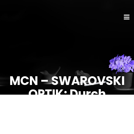
MCN – SWAROVSKI
OPTIK: Durch
Markenresilienz den
stetigen Wandel
meistern