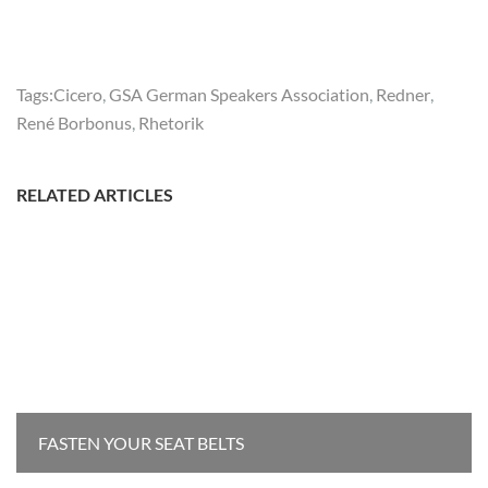
Tags:
Cicero
,
GSA German Speakers Association
,
Redner
,
René Borbonus
,
Rhetorik
RELATED ARTICLES
FASTEN YOUR SEAT BELTS