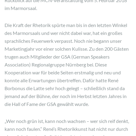
Rückblick auf die MCN-Veranstaltung vom 5. Februar 2018
im Marmorsaal.
Die Kraft der Rhetorik spürte man bis in den letzten Winkel
des Marmorsaals und wer nicht dabei war, hat ein großes
sprachliches Feuerwerk verpasst. Noch nie begann unser
Marketingjahr vor einer solchen Kulisse. Zu den 200 Gästen
trugen auch Mitglieder der GSA (German Speakers
Association) Regionalgruppe Nürnberg bei. Diese
Kooperation war für beide Seiten erstmalig und neu und
konnte alle Erwartungen übertreffen. Dafür hatte René
Borbonus die Latte sehr hoch gelegt – schließlich stand da
jemand auf der Bühne, der noch im Herbst letzten Jahres in
die Hall of Fame der GSA gewählt wurde.
„Wer noch grün ist, kann noch wachsen – wer sich reif denkt,
kann noch faulen.“ René’s Rhetorikkunst hat nicht nur durch