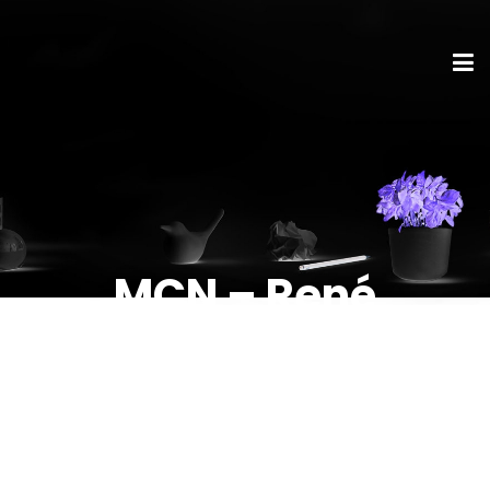
MCN – René
Borbonus – Die Kraft
der Rhetorik