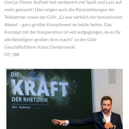
Und ja! Dieser Auftakt hat verdammt viel Spaß und Lust auf
mehr gemacht! Dies zeigen auch die Rückmeldungen der
Teilnehmer sowie der GSA: „Es war wirklich ein fantastischer
Abend – ganz großes Kompliment an beide Seiten. Das
Konzept mit der Kooperation ist voll aufgegangen, da es für
alle Beteiligten großen Sinn macht“ so der GSA-
Geschäftsführer Klaus Dombrowski.
DT / BB