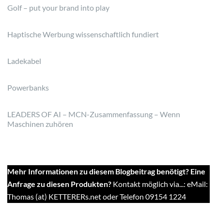
Golf – put your brand into play
Haptische Werbung wissenschaftlich fundiert
Ladekabel
Powerbanks
LEADERS OF AI – MCN-Zusammenfassung – Wenn
Maschinen zuhören
Mehr Informationen zu diesem Blogbeitrag benötigt? Eine
Anfrage zu diesen Produkten?
Kontakt möglich via...: eMail:
Thomas (at) KETTERERs.net oder Telefon 09154 1224