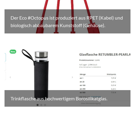
Der Eco #Octopus ist produziert aus RPET (Kabel) und
biologisch abbaubarem Kunststoff (Gehäuse).
Trinkflasche aus hochwertigem Borosilikatglas.