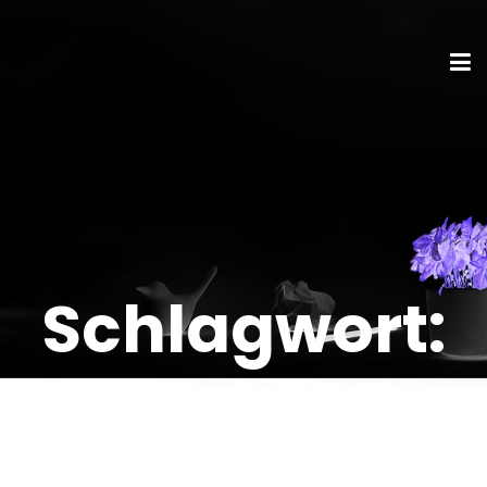
Schlagwort:
ChatGPT
Anwendunge