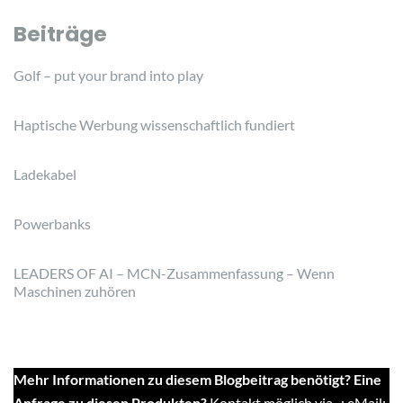
Beiträge
Golf – put your brand into play
Haptische Werbung wissenschaftlich fundiert
Ladekabel
Powerbanks
LEADERS OF AI – MCN-Zusammenfassung – Wenn
Maschinen zuhören
Mehr Informationen zu diesem Blogbeitrag benötigt? Eine
Anfrage zu diesen Produkten?
Kontakt möglich via...: eMail: