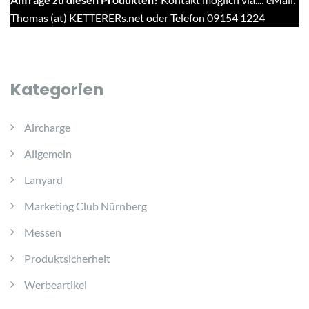
Thomas (at) KETTERERs.net oder Telefon 09154 1224
Kategorien
Aircharge
Allgemein
Lanyard
Marketing Club Nürnberg
Messen
Produktsicherheit
Werbeartikel