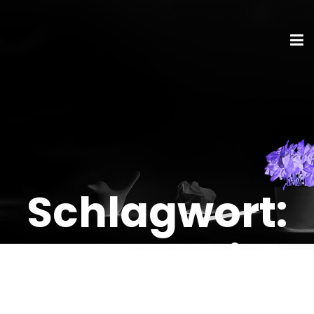
Schlagwort:
Datenspeich
er