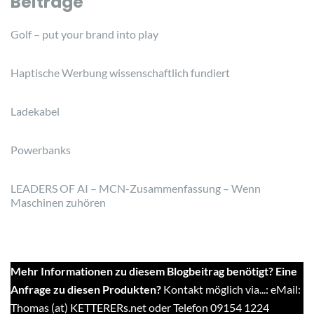
Beiträge
Golf – put your brand into play
Haptische Werbung wissenschaftlich fundiert
Ladekabel
Powerbanks
LEADERS OF AI – MCN-Zusammenfassung – Wenn
Maschinen zuhören
Mehr Informationen zu diesem Blogbeitrag benötigt? Eine
Anfrage zu diesen Produkten?
Kontakt möglich via...: eMail:
Thomas (at) KETTERERs.net oder Telefon 09154 1224