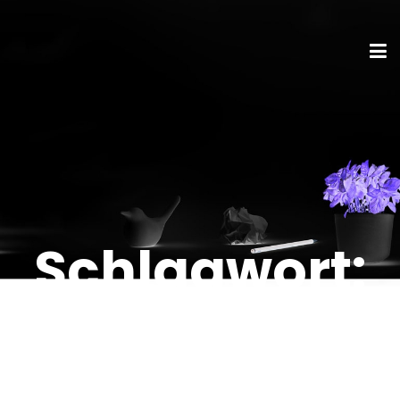
Schlagwort:
Gen2Wireles
sCharger