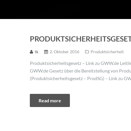
PRODUKTSICHERHEITSGESE
tk
2. Oktober 2016
Produktsicherheit
Produktsicherheitsgesetz – Link zu GWW.de Leitli
GWW.de Gesetz über die Bereitstellung von Prod
(Produktsicherheitsgesetz – ProdSG) – Link zu G
Read more