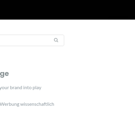
äge
 your brand into play
 Werbung wissenschaftlich