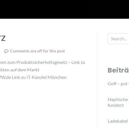
TZ
Comments are off for this post
nen zum Produktsicherheitsgesetz – Link zu
Beitr
ukten auf dem Markt
WW.de Link zu IT-Kanzlei München
Golf – put
Haptische
fundiert
Ladekabel