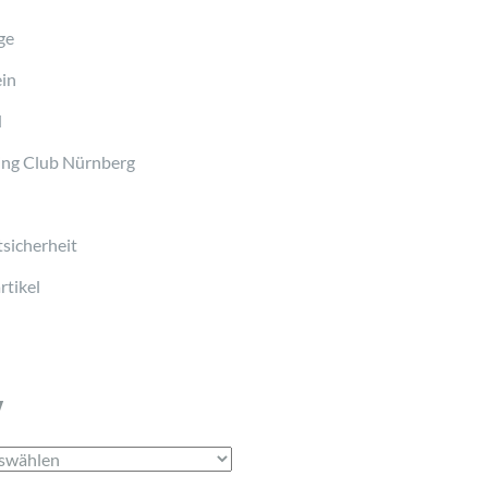
ge
in
d
ng Club Nürnberg
sicherheit
tikel
v