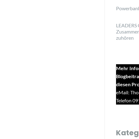
Powerban
LEADERS 
Zusammen
zuhören
Mehr Info
Blogbeitra
diesen Pr
eMail: Tho
Telefon 0
Kateg