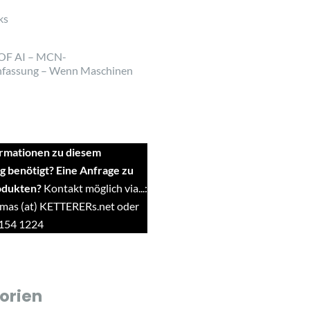
ks
OF AI – MCN-
fassung – Wenn Maschinen
rmationen zu diesem
g benötigt? Eine Anfrage zu
odukten?
Kontakt möglich via...:
mas (at) KETTERERs.net oder
9154 1224
orien