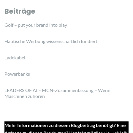
Beiträge
Golf – put your brand into play
Haptische Werbung wissenschaftlich fundiert
Ladekabel
Powerbanks
LEADERS OF AI – MCN-Zusammenfassung – Wenn
Maschinen zuhören
Mehr Informationen zu diesem Blogbeitrag benötigt? Eine
Anfrage zu diesen Produkten?
Kontakt möglich via...: eMail: