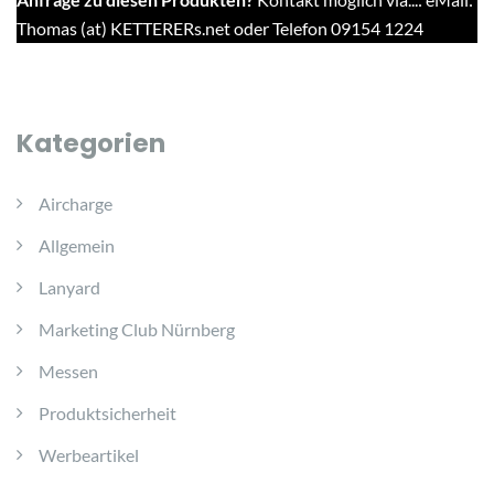
Thomas (at) KETTERERs.net oder Telefon 09154 1224
Kategorien
Aircharge
Allgemein
Lanyard
Marketing Club Nürnberg
Messen
Produktsicherheit
Werbeartikel