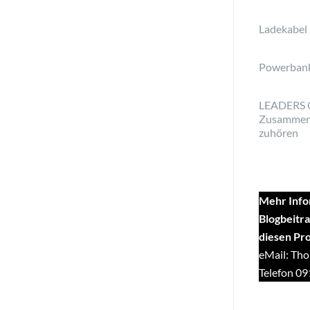
Ladekabel
Powerban
LEADERS 
Zusammen
zuhören
Mehr Info
Blogbeitra
diesen Pr
eMail: Tho
Telefon 0