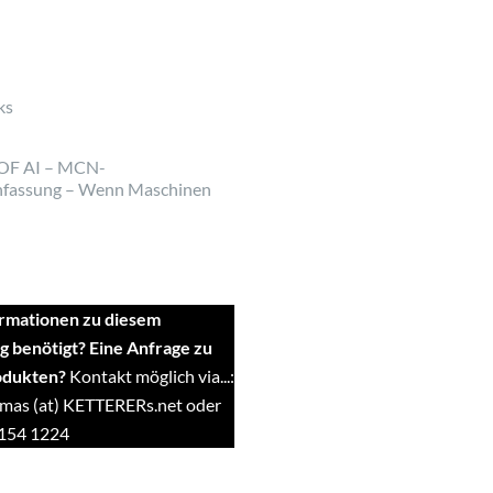
ks
OF AI – MCN-
fassung – Wenn Maschinen
rmationen zu diesem
g benötigt? Eine Anfrage zu
odukten?
Kontakt möglich via...:
mas (at) KETTERERs.net oder
9154 1224