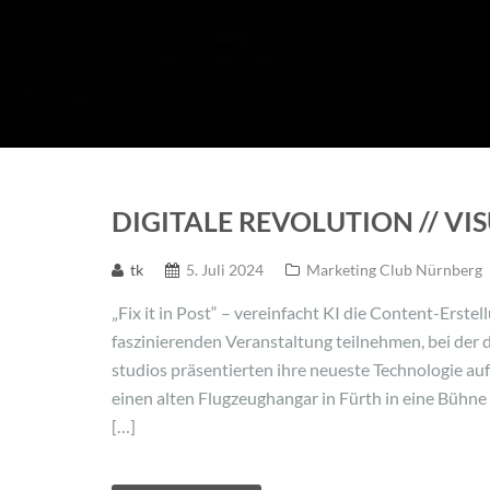
DIGITALE REVOLUTION // VIS
tk
5. Juli 2024
Marketing Club Nürnberg
„Fix it in Post“ – vereinfacht KI die Content-Erstel
faszinierenden Veranstaltung teilnehmen, bei der d
studios präsentierten ihre neueste Technologie a
einen alten Flugzeughangar in Fürth in eine Bühne f
[…]