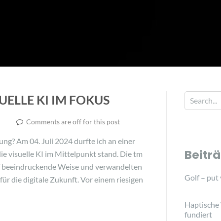
UELLE KI IM FOKUS
Comments are off for this post
lung? Am 04. Juli 2024 durfte ich an einer
Beitr
ie visuelle KI im Mittelpunkt stand. Die tm
uf beeindruckende Weise und verwandelten
Golf – put
ür die digitale Zukunft. Vor einem riesigen
Haptische
fundiert