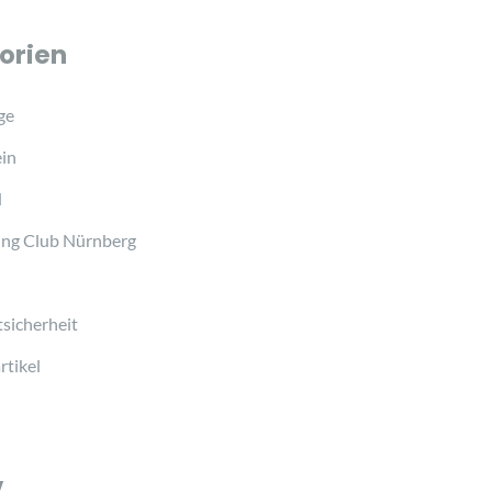
orien
ge
in
d
ng Club Nürnberg
sicherheit
tikel
v