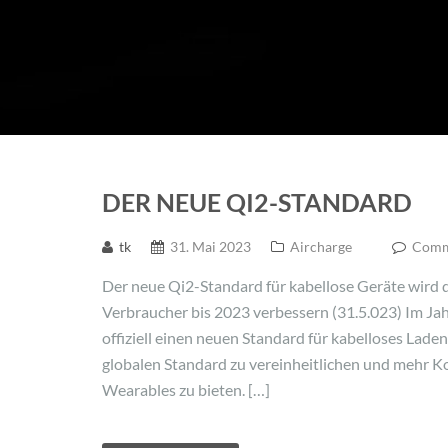
DER NEUE QI2-STANDARD
tk
31. Mai 2023
Aircharge
Comme
Der neue Qi2-Standard für kabellose Geräte wird d
Verbraucher bis 2023 verbessern (31.5.023) Im J
offiziell einen neuen Standard für kabelloses Lade
globalen Standard zu vereinheitlichen und mehr Ko
Wearables zu bieten. […]