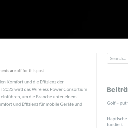
nts are off for this post
en Komfort und die Effizienz der
Beitr
ahr 2023 wird das Wireless Power Consortium
n einführen, um die Branche unter einem
Golf – put
mfort und Effizienz für mobile Geräte und
Haptische
fundiert