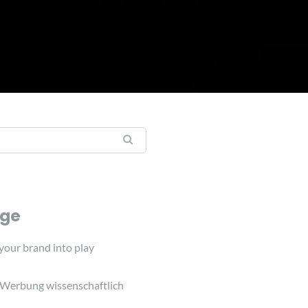
äge
 your brand into play
 Werbung wissenschaftlich