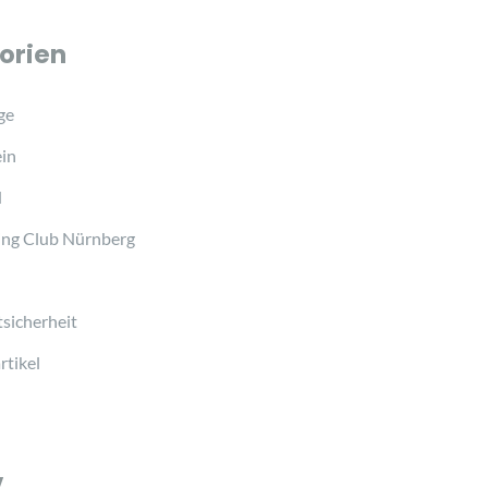
orien
ge
in
d
ng Club Nürnberg
sicherheit
tikel
v