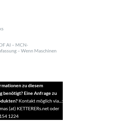
ks
OF AI – MCN-
fassung – Wenn Maschinen
rmationen zu diesem
g benötigt? Eine Anfrage zu
odukten?
Kontakt möglich via...:
mas (at) KETTERERs.net oder
9154 1224