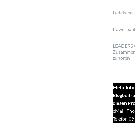
Ladekabel
Powerban
LEADERS 
Zusammen
zuhören
Mehr Info
Blogbeitra
diesen Pr
eMail: Tho
Telefon 0