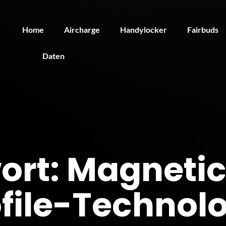
Home
Aircharge
Handylocker
Fairbuds
Daten
ort:
Magneti
file-Technol