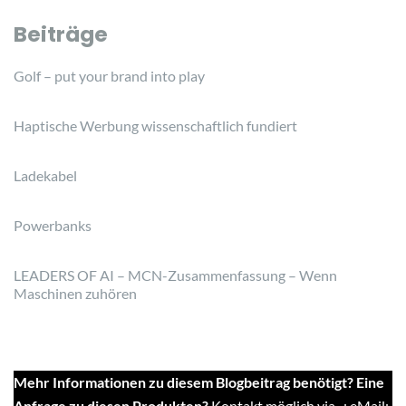
Beiträge
Golf – put your brand into play
Haptische Werbung wissenschaftlich fundiert
Ladekabel
Powerbanks
LEADERS OF AI – MCN-Zusammenfassung – Wenn
Maschinen zuhören
Mehr Informationen zu diesem Blogbeitrag benötigt? Eine
Anfrage zu diesen Produkten?
Kontakt möglich via...: eMail: