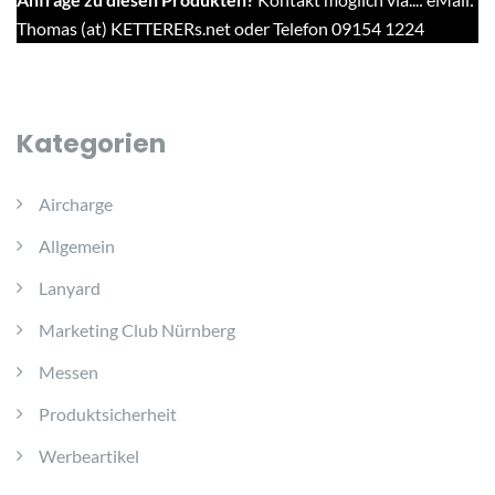
Thomas (at) KETTERERs.net oder Telefon 09154 1224
Kategorien
Aircharge
Allgemein
Lanyard
Marketing Club Nürnberg
Messen
Produktsicherheit
Werbeartikel