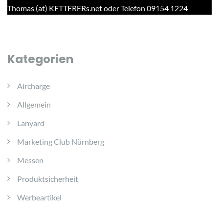
Thomas (at) KETTERERs.net oder Telefon 09154 1224
Kategorien
Aircharge
Allgemein
Lanyard
Marketing Club Nürnberg
Messen
Produktsicherheit
Werbeartikel