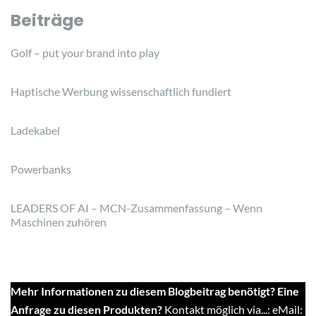
Beiträge
Golf – put your brand into play
Haptische Werbung wissenschaftlich fundiert
Ladekabel
Powerbanks
LEADERS OF AI – MCN-Zusammenfassung – Wenn
Maschinen zuhören
Mehr Informationen zu diesem Blogbeitrag benötigt? Eine
Anfrage zu diesen Produkten?
Kontakt möglich via...: eMail: