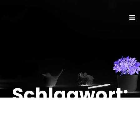
Schlagwort:
Quikflip
Hoodie