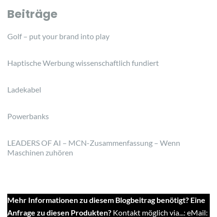
Beiträge
Golf – put your brand into play
Haptische Werbung wissenschaftlich fundiert
Ladekabel
Powerbanks
LEADERS OF AI – MCN-Zusammenfassung – Wenn
Maschinen zuhören
Mehr Informationen zu diesem Blogbeitrag benötigt? Eine
Anfrage zu diesen Produkten?
Kontakt möglich via...: eMail: