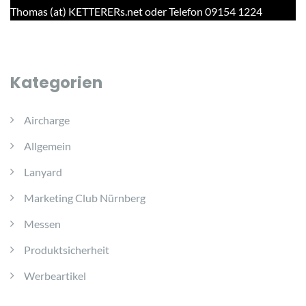
Thomas (at) KETTERERs.net oder Telefon 09154 1224
Kategorien
Aircharge
Allgemein
Lanyard
Marketing Club Nürnberg
Messen
Produktsicherheit
Werbeartikel