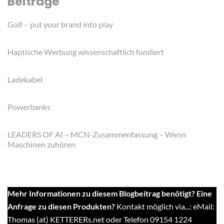
Beiträge
Golf – put your brand into play
Haptische Werbung wissenschaftlich fundiert
Ladekabel
Powerbanks
LEADERS OF AI – MCN-Zusammenfassung – Wenn
Maschinen zuhören
Mehr Informationen zu diesem Blogbeitrag benötigt? Eine
Anfrage zu diesen Produkten?
Kontakt möglich via...: eMail:
Thomas (at) KETTERERs.net oder Telefon 09154 1224