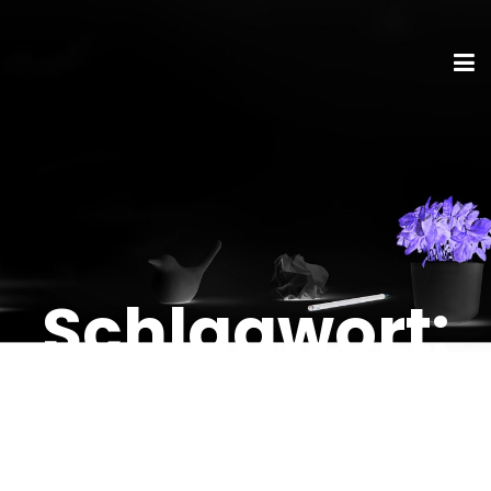
Schlagwort:
RestaurantT
echnologie