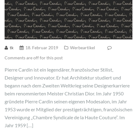
tk
18. Februar 2019
Werbeartikel
Comments are off for this post
Pierre Cardin ist ein legendärer, französischer Stilist,
Designer und Innovator. Er hat Architektur studiert und
begann nach dem Zweiten Weltkrieg seine Designerkarriere
beim renommierten Meister Christian Dior. Im Jahr 1950
gründete Pierre Cardin seinen eigenen Modesalon, im Jahr
1953 wurde er Mitglied der prestigeträchtigen, französischen
Vereinigung „Chambre Syndicale de la Haute Couture“. Im
Jahr 1959 […]