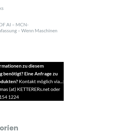
ks
OF AI – MCN-
fassung – Wenn Maschinen
rmationen zu diesem
g benötigt? Eine Anfrage zu
odukten?
Kontakt möglich via...:
mas (at) KETTERERs.net oder
9154 1224
orien