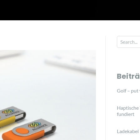
Beitr
Golf – put
Haptische
fundiert
Ladekabel