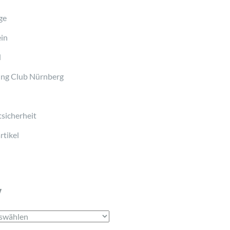
ge
in
d
ng Club Nürnberg
sicherheit
tikel
v