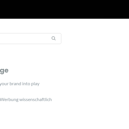
äge
 your brand into play
 Werbung wissenschaftlich