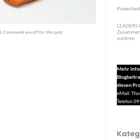
Powerban
LEADERS 
Zusammen
Comments are off for this post
zuhören
Mehr Info
Blogbeitra
diesen Pr
eMail: Tho
Telefon 0
Kateg