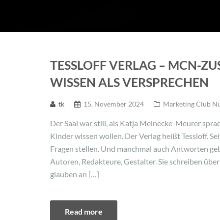
TESSLOFF VERLAG – MCN-Z
WISSEN ALS VERSPRECHEN
tk
15. November 2024
Marketing Club N
Der Saal war still, als Katja Meinecke-Meurer sprach
Kinder wissen wollen. Der Verlag heißt Tessloff. Se
Fragen stellen. Und manchmal auch Antworten geb
Autoren, Redakteure, Gestalter. Sie schreiben übe
glauben an […]
Read more