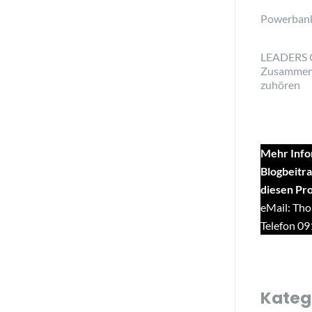
Powerban
LEADERS 
Zusammen
zuhören
Mehr Info
Blogbeitra
diesen Pr
eMail: Tho
Telefon 0
Kateg