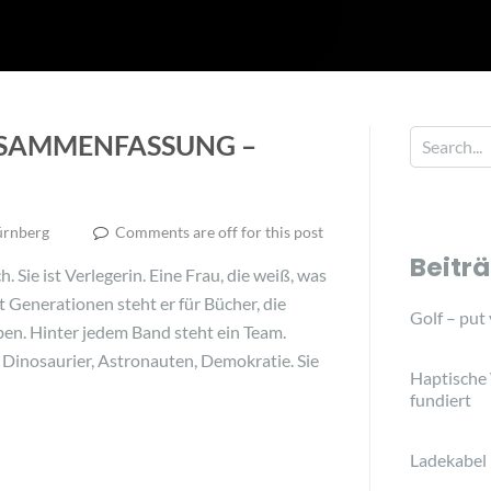
USAMMENFASSUNG –
ürnberg
Comments are off for this post
Beitr
. Sie ist Verlegerin. Eine Frau, die weiß, was
it Generationen steht er für Bücher, die
Golf – put
en. Hinter jedem Band steht ein Team.
r Dinosaurier, Astronauten, Demokratie. Sie
Haptische
fundiert
Ladekabel