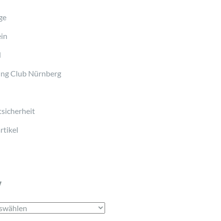
ge
in
d
ng Club Nürnberg
sicherheit
tikel
v