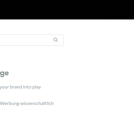
äge
 your brand into play
 Werbung wissenschaftlich