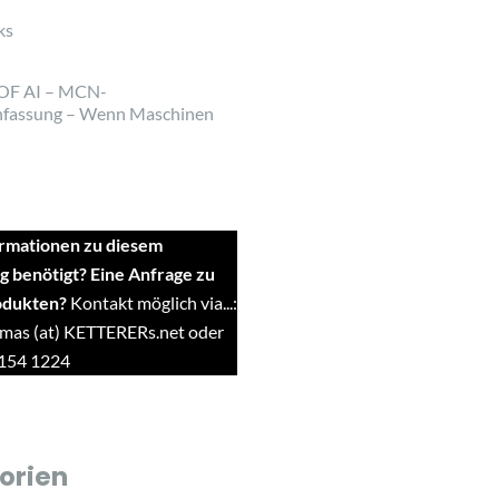
ks
OF AI – MCN-
fassung – Wenn Maschinen
rmationen zu diesem
g benötigt? Eine Anfrage zu
odukten?
Kontakt möglich via...:
mas (at) KETTERERs.net oder
9154 1224
orien