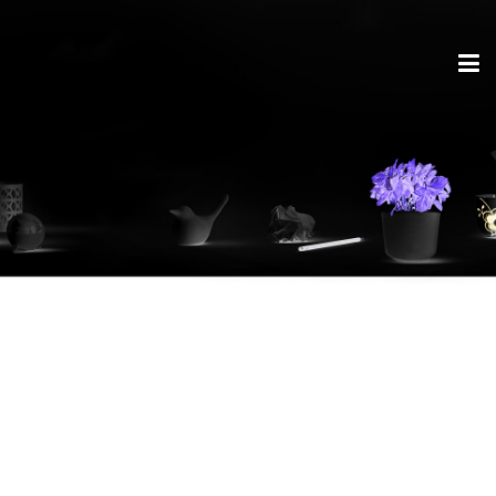
Trendy Gadgetes
günstiger