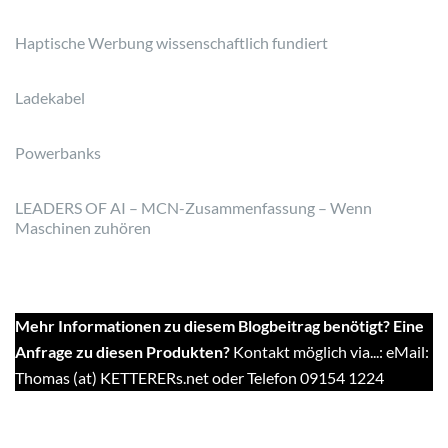
Haptische Werbung wissenschaftlich fundiert
Ladekabel
Powerbanks
LEADERS OF AI – MCN-Zusammenfassung – Wenn
Maschinen zuhören
Mehr Informationen zu diesem Blogbeitrag benötigt? Eine
Anfrage zu diesen Produkten?
Kontakt möglich via...: eMail:
Thomas (at) KETTERERs.net oder Telefon 09154 1224