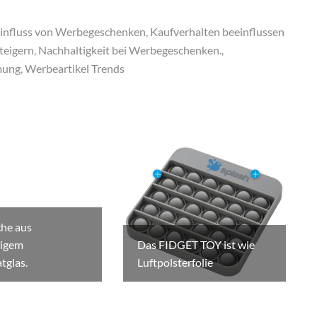
influss von Werbegeschenken
,
Kaufverhalten beeinflussen
eigern
,
Nachhaltigkeit bei Werbegeschenken.
,
mung
,
Werbeartikel Trends
che aus
igem
Das FIDGET TOY ist wie
tglas.
Luftpolsterfolie