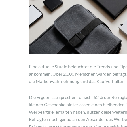
Eine aktuelle Studie beleuchtet die Trends und Ei
ankommen. Über 2.000 Menschen wurden befragt, 
die Markenwahrnehmung und das Kaufverhalten 
Die Ergebnisse sprechen für sich: 62 % der Befragt
kleinen Geschenke hinterlassen einen bleibenden E
Werbeartikel erhalten haben, nutzen diese weiterhi
Befragten noch genau an den Absender des Werbeg
Präsente ihre Wahrnehmung der Marke positiv bee