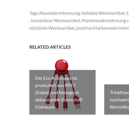
Tags:
Absendererkennung
,
beliebte Werbeartikel
,
E
,
kostenlose Werbeartikel
,
Markenwahrnehmung st
nützliche Werbeartikel
,
positive Markenwahrneh
RELATED ARTICLES
Der Eco #Octopus ist
produziert aus RPET
(Kabel) und biologisch
Trinkflas
abbaubarem Kunststoff
hochwert
(Gehäuse).
Borosilika