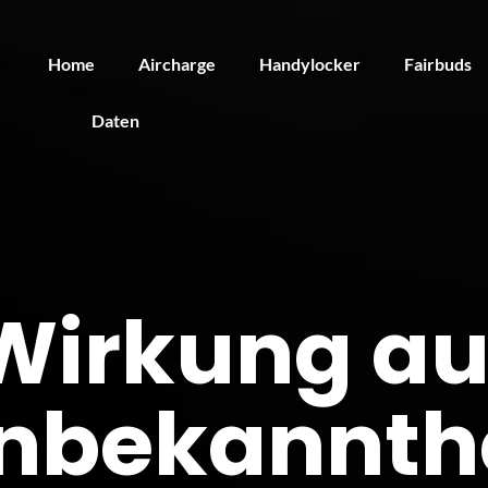
Home
Aircharge
Handylocker
Fairbuds
Daten
Wirkung au
nbekannthe