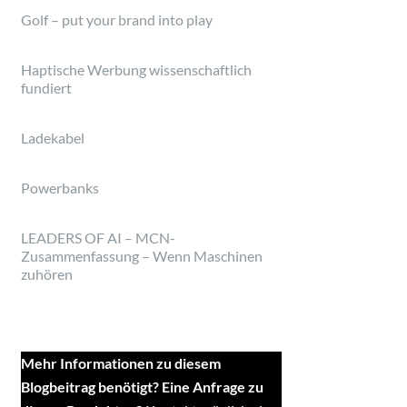
Golf – put your brand into play
Haptische Werbung wissenschaftlich
fundiert
Ladekabel
Powerbanks
LEADERS OF AI – MCN-
Zusammenfassung – Wenn Maschinen
zuhören
Mehr Informationen zu diesem
Blogbeitrag benötigt? Eine Anfrage zu