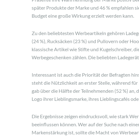
später Produkte der Marke und 46 % empfahlen sie s
Budget eine große Wirkung erzielt werden kann.
Zu den beliebtesten Werbeartikeln gehören Ladege
(24 %), Rucksäcken (23 %) und Pullovern oder Hoo
klassische Artikel wie Stifte und Kugelschreiber, 
Werbegeschenken zählen. Die beliebten Ladegeräte l
Interessant ist auch die Priorität der Befragten hi
steht die Nützlichkeit an erster Stelle, während f
gab über die Hälfte der Teilnehmenden (52 %) an, d
Logo ihrer Lieblingsmarke, ihres Lieblingscafés ode
Die Ergebnisse zeigen eindrucksvoll, wie stark 
beeinflussen können. Wer auf der Suche nach ein
Markenstärkung ist, sollte die Macht von Werbeart