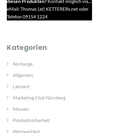
diesen Produkten?
Kontakt möglich via...:
eMail: Thomas (at) KETTERERs.net oder
Telefon 09154 1224
Kategorien
Aircharge
Allgemein
Lanyard
Marketing Club Nürnberg
Messen
Produktsicherheit
Werbeartikel