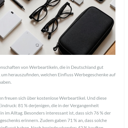
genschaften von Werbeartikeln, die in Deutschland gut
um herauszufinden, welchen Einfluss Werbegeschenke auf
haben.
en freuen sich über kostenlose Werbeartikel. Und diese
indruck: 81 % derjenigen, die in der Vergangenheit
n im Alltag. Besonders interessant ist, dass sich 76 % der
eschenks erinnern. Zudem gaben 71 % an, dass solche
influsst haben. Noch beeindruckender: 42 % kauften