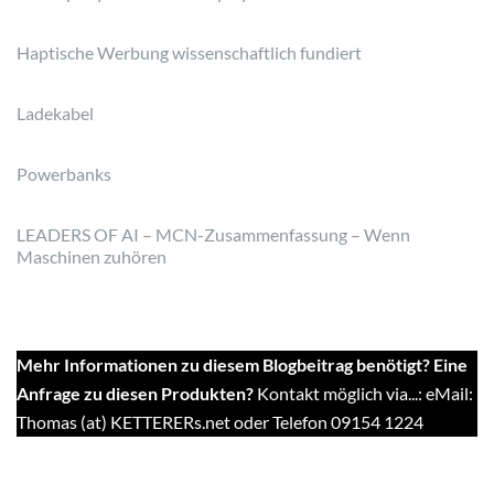
Haptische Werbung wissenschaftlich fundiert
Ladekabel
Powerbanks
LEADERS OF AI – MCN-Zusammenfassung – Wenn
Maschinen zuhören
Mehr Informationen zu diesem Blogbeitrag benötigt? Eine
Anfrage zu diesen Produkten?
Kontakt möglich via...: eMail:
Thomas (at) KETTERERs.net oder Telefon 09154 1224