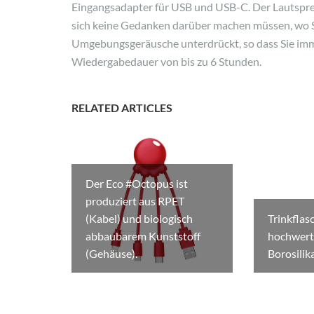
Eingangsadapter für USB und USB-C. Der Lautsprech
sich keine Gedanken darüber machen müssen, wo S
Umgebungsgeräusche unterdrückt, so dass Sie imm
Wiedergabedauer von bis zu 6 Stunden.
RELATED ARTICLES
Der Eco #Octopus ist
produziert aus RPET
(Kabel) und biologisch
Trinkflas
abbaubarem Kunststoff
hochwert
(Gehäuse).
Borosilika