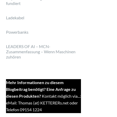
fundiert
Ladekabel
Powerbanks
LEADERS OF AI – MCN-
Zusammenfassung – Wenn Maschinen
zuhören
Mehr Informationen zu diesem
Blogbeitrag benötigt? Eine Anfrage zu
diesen Produkten?
Kontakt möglich via...:
eMail: Thomas (at) KETTERERs.net oder
Telefon 09154 1224