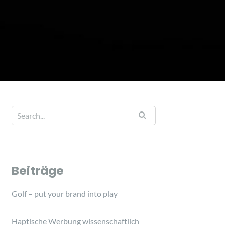
Beiträge
Golf – put your brand into play
Haptische Werbung wissenschaftlich