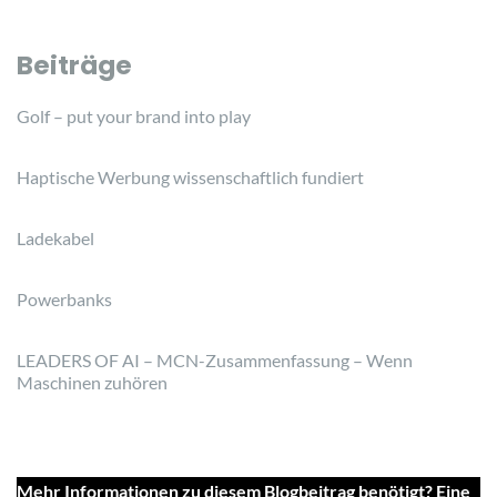
Beiträge
Golf – put your brand into play
Haptische Werbung wissenschaftlich fundiert
Ladekabel
Powerbanks
LEADERS OF AI – MCN-Zusammenfassung – Wenn
Maschinen zuhören
Mehr Informationen zu diesem Blogbeitrag benötigt? Eine