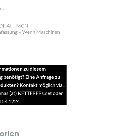
ks
OF AI – MCN-
fassung – Wenn Maschinen
rmationen zu diesem
g benötigt? Eine Anfrage zu
odukten?
Kontakt möglich via...:
mas (at) KETTERERs.net oder
9154 1224
orien