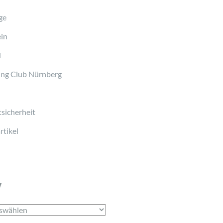
ge
in
d
ng Club Nürnberg
sicherheit
tikel
v