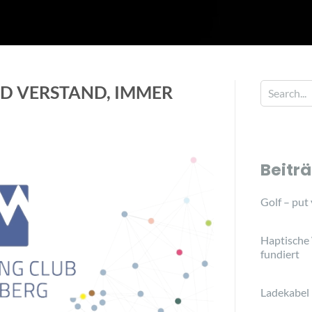
ND VERSTAND, IMMER
Beitr
Golf – put
Haptische
fundiert
Ladekabel