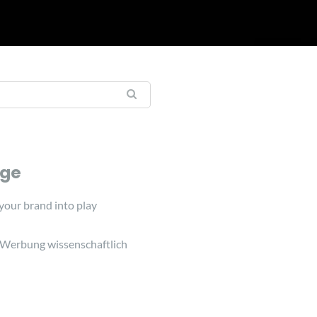
äge
 your brand into play
 Werbung wissenschaftlich