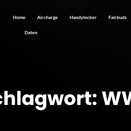
Home
Aircharge
Handylocker
Fairbuds
Daten
chlagwort:
W