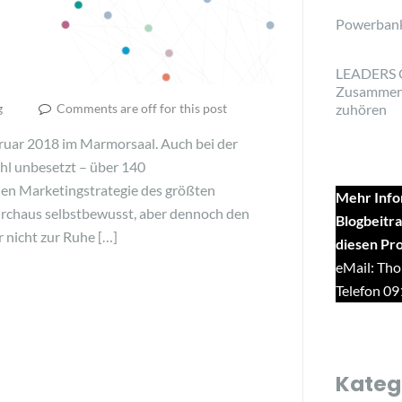
Powerban
LEADERS 
Zusammen
g
Comments are off for this post
zuhören
ruar 2018 im Marmorsaal. Auch bei der
hl unbesetzt – über 140
hen Marketingstrategie des größten
Mehr Info
urchaus selbstbewusst, aber dennoch den
Blogbeitra
 nicht zur Ruhe […]
diesen Pr
eMail: Tho
Telefon 0
Kateg