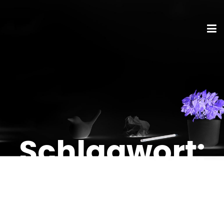
Schlagwort:
Bundesfinan
zhof