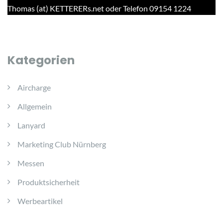
Thomas (at) KETTERERs.net oder Telefon 09154 1224
Kategorien
Aircharge
Allgemein
Lanyard
Marketing Club Nürnberg
Messen
Produktsicherheit
Werbeartikel