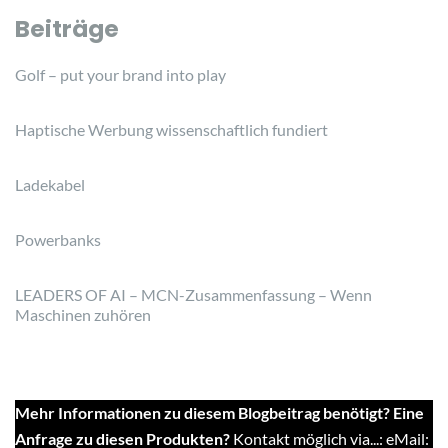
Beiträge
Golf – put your brand into play
Haptische Werbung wissenschaftlich fundiert
Ladekabel
Powerbanks
LEADERS OF AI – MCN-Zusammenfassung – Wenn
Maschinen zuhören
Mehr Informationen zu diesem Blogbeitrag benötigt? Eine
Anfrage zu diesen Produkten?
Kontakt möglich via...: eMail: