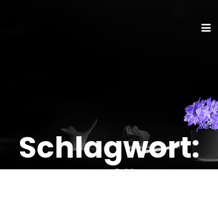
Schlagwort:
Kulturförder
ung