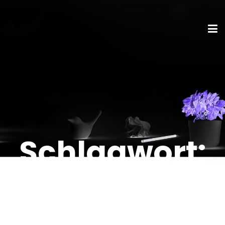
Schlagwort:
Mailingverst
ärker