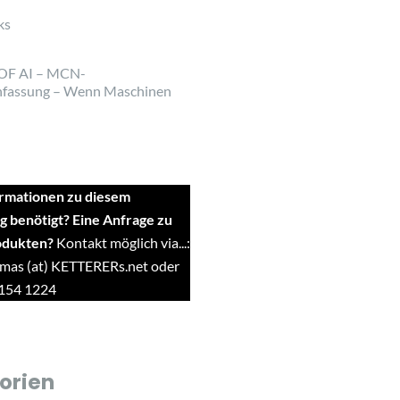
ks
OF AI – MCN-
fassung – Wenn Maschinen
rmationen zu diesem
g benötigt? Eine Anfrage zu
odukten?
Kontakt möglich via...:
mas (at) KETTERERs.net oder
9154 1224
orien