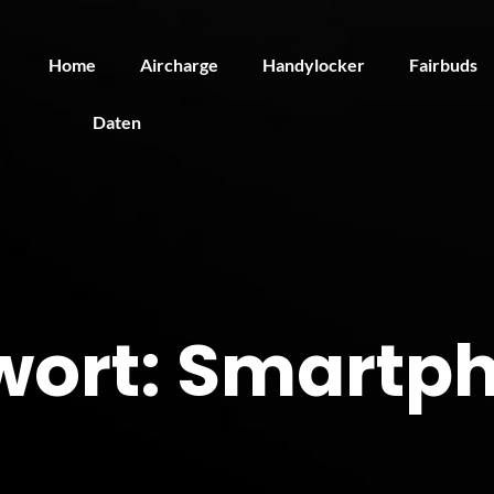
Home
Aircharge
Handylocker
Fairbuds
Daten
wort:
Smartp