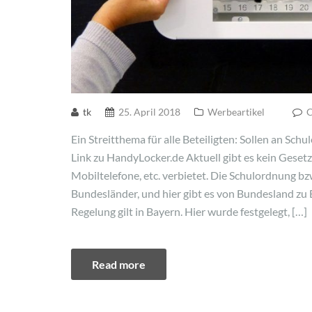
tk
25. April 2018
Werbeartikel
C
Ein Streitthema für alle Beteiligten: Sollen an Sc
Link zu HandyLocker.de Aktuell gibt es kein Geset
Mobiltelefone, etc. verbietet. Die Schulordnung bz
Bundesländer, und hier gibt es von Bundesland zu
Regelung gilt in Bayern. Hier wurde festgelegt, […]
Read more