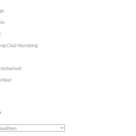
ge
in
d
ng Club Nürnberg
sicherheit
tikel
v