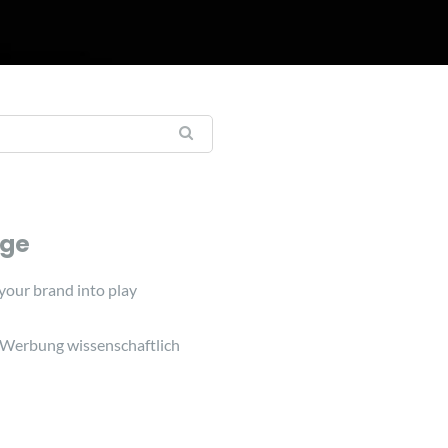
äge
 your brand into play
 Werbung wissenschaftlich