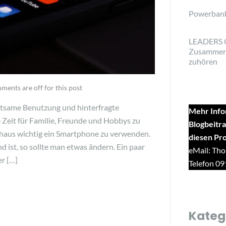
Powerban
LEADERS 
Zusammen
zuhören
ents are off for this post
htsame Benutzung und hinterfragte
Mehr Info
Zeit für Familie, Freunde und Hobbys zu
Blogbeitra
rchaus wichtig ein Smartphone zu verwenden.
diesen Pr
ist, so sollte man etwas ändern. Ein paar
eMail: Tho
r […]
Telefon 0
Kateg