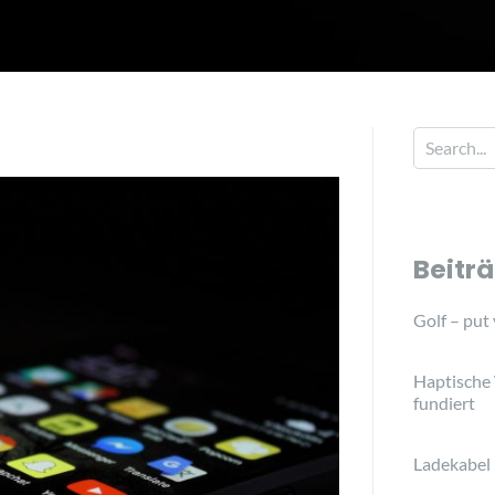
Beitr
Golf – put
Haptische
fundiert
Ladekabel