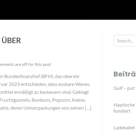
 ÜBER
ments are off for this post
Beitr
er Bundesfinanzhof (BFH), das oberste
bruar 2023 entschieden, dass essbare Waren,
Golf – put
smittel ermäßigt zu besteuern sind. Geklagt
m Fruchtgummis, Bonbons, Popcorn, Kekse,
Haptische
hatte, deren Umverpackungen von seinen […]
fundiert
Ladekabel