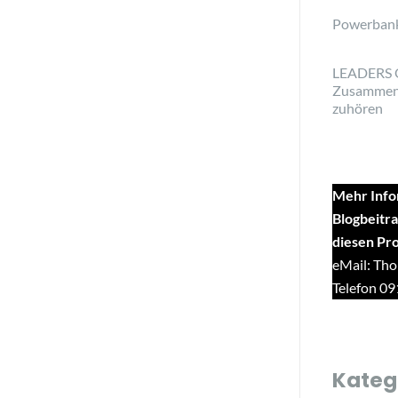
Powerban
LEADERS 
Zusammen
zuhören
Mehr Info
Blogbeitra
diesen Pr
eMail: Tho
Telefon 0
Kateg