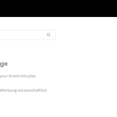
äge
 your brand into play
 Werbung wissenschaftlich