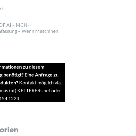
ks
OF AI – MCN-
fassung – Wenn Maschinen
rmationen zu diesem
g benötigt? Eine Anfrage zu
odukten?
Kontakt möglich via...:
mas (at) KETTERERs.net oder
9154 1224
orien