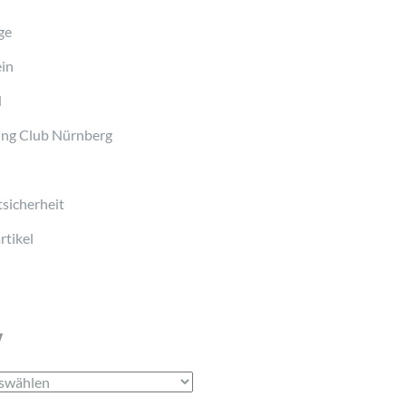
ge
in
d
ng Club Nürnberg
sicherheit
tikel
v