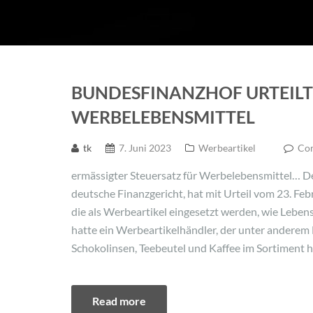
BUNDESFINANZHOF URTEILT
WERBELEBENSMITTEL
tk
7. Juni 2023
Werbeartikel
Com
ermässigter Steuersatz für Werbelebensmittel… D
deutsche Finanzgericht, hat mit Urteil vom 23. Fe
die als Werbeartikel eingesetzt werden, wie Leben
hatte ein Werbeartikelhändler, der unter andere
Schokolinsen, Teebeutel und Kaffee im Sortiment 
Read more