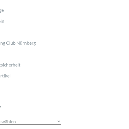
ge
in
d
ng Club Nürnberg
sicherheit
tikel
v