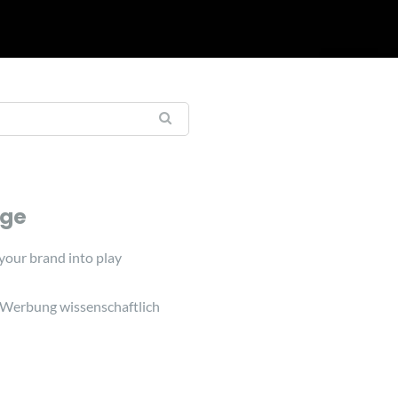
äge
 your brand into play
 Werbung wissenschaftlich