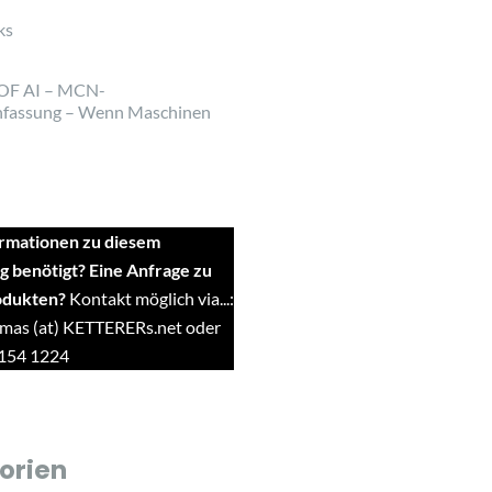
ks
OF AI – MCN-
fassung – Wenn Maschinen
rmationen zu diesem
g benötigt? Eine Anfrage zu
odukten?
Kontakt möglich via...:
mas (at) KETTERERs.net oder
9154 1224
orien