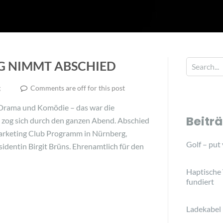
G NIMMT ABSCHIED
g
Comments are off for this post
n Drama und Komödie – das war die
Beitr
s zog sich durch den ganzen Abend. Abschied
Marketing Club Programm in Nürnberg,
Golf – put
dentin Birgit Brüns. Ehrenamtlich für den
Haptische
fundiert
Ladekabel