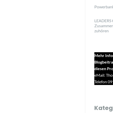
Powerban
LEADERS 
Zusammen
zuhören
Mehr Info
Blogbeitra
diesen Pr
eMail: Tho
Telefon 0
Kateg