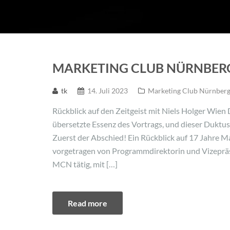
MARKETING CLUB NÜRNBER
tk
14. Juli 2023
Marketing Club Nürnber
Rückblick auf den Zeitgeist mit Niels Holger Wie
übersetzte Essenz des Vortrags, und dieser Duktu
Zuerst der Abschied! Ein Rückblick auf 17 Jahre 
vorgetragen von Programmdirektorin und Vizepräsi
MCN tätig, mit […]
Read more