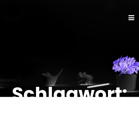
Schlagwort:
WÖHRL
Nürnberg