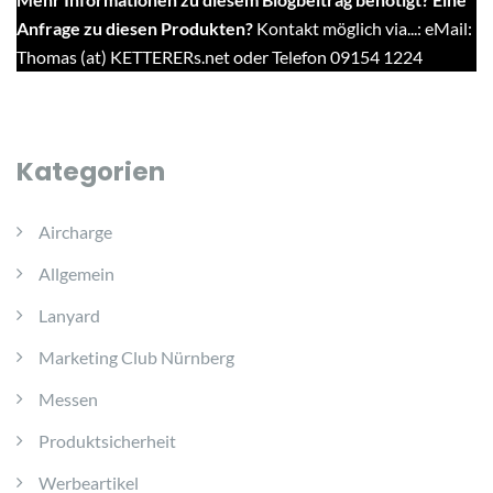
Anfrage zu diesen Produkten?
Kontakt möglich via...: eMail:
Thomas (at) KETTERERs.net oder Telefon 09154 1224
Kategorien
Aircharge
Allgemein
Lanyard
Marketing Club Nürnberg
Messen
Produktsicherheit
Werbeartikel