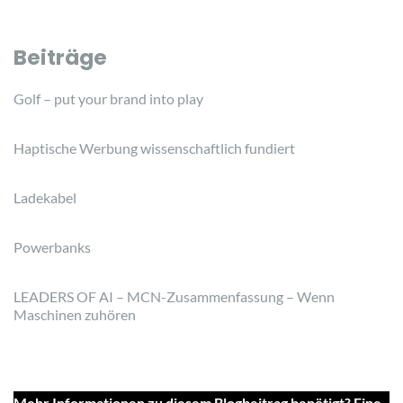
Beiträge
Golf – put your brand into play
Haptische Werbung wissenschaftlich fundiert
Ladekabel
Powerbanks
LEADERS OF AI – MCN-Zusammenfassung – Wenn
Maschinen zuhören
Mehr Informationen zu diesem Blogbeitrag benötigt? Eine